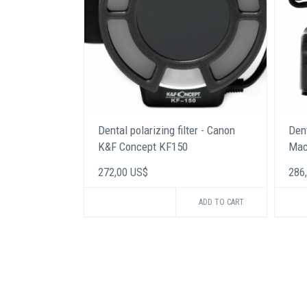
Dental polarizing filter - Canon
Dent
K&F Concept KF150
Mac
272,00 US$
286
ADD TO CART