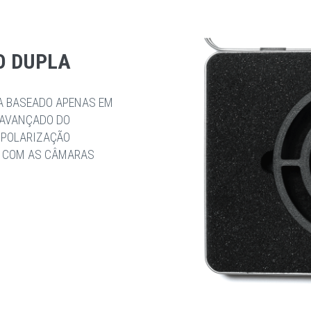
O DUPLA
A BASEADO APENAS EM
A AVANÇADO DO
 POLARIZAÇÃO
E COM AS CÂMARAS