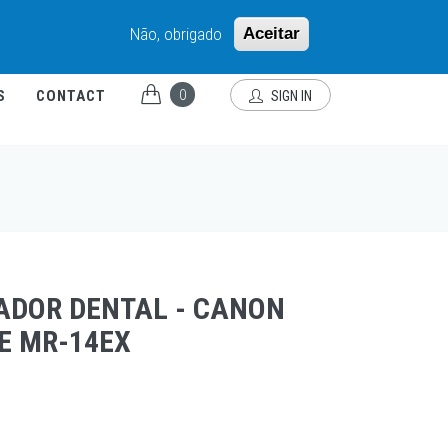
PT-PT
Não, obrigado
Aceitar
0
S
CONTACT
SIGN IN
ZADOR DENTAL - CANON
E MR-14EX