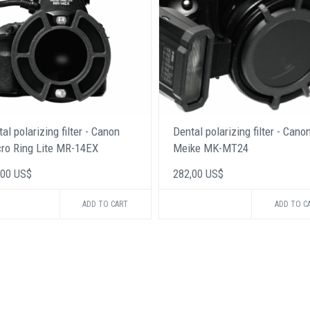
al polarizing filter - Canon
Dental polarizing filter - Cano
ro Ring Lite MR-14EX
Meike MK-MT24
,00 US$
282,00 US$
ADD TO CART
ADD TO C